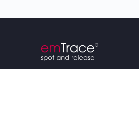
Kontakt
Eilert-Akademie| The Science of Emotions
Frieda-Arnheim-Promenade 14
13585 Berlin
Deutschland
+49 (0)30 -166 369 62 – 0
Tel: