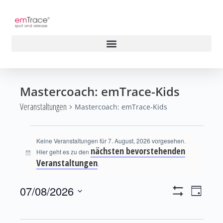
Mastercoach: emTrace-Kids
Veranstaltungen
Mastercoach: emTrace-Kids
Keine Veranstaltungen für 7. August, 2026 vorgesehen.
nächsten bevorstehenden
Hier geht es zu den
Hinweis
Veranstaltungen
.
Ansichten-
07/08/2026
Veransta
Tag
Navigation
Filter
Ansichte
Datum
Anzeigen
Navigati
wählen.